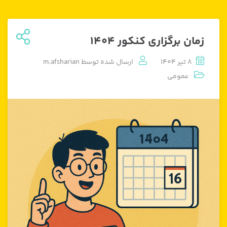
زمان برگزاری کنکور 1404
8 تیر 1404
ارسال شده توسط
m.afsharian
عمومی